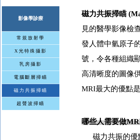
磁力共振掃瞄
(Ma
影像學診療
見的醫學影像檢
常規放射學
發人體中氫原子
X光特殊攝影
號，令各種組織
乳房攝影
高清晰度的圖像
電腦斷層掃瞄
MRI
最大的優點
磁力共振掃瞄
超聲波掃瞄
哪些人需要做
MR
磁力共振的優點