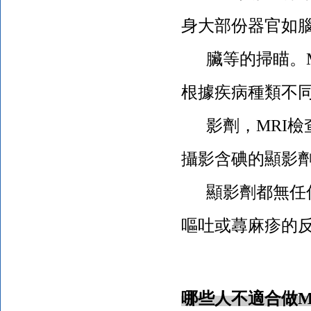
身大部份器官如
臟等的掃瞄。
根據疾病種類不
影劑，
MRI
檢
攝影含碘的顯影劑
顯影劑都無任何
嘔吐或蕁麻疹的
哪些人不適合做
M