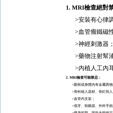
1. MRI
檢查絕對
>安裝有心律調
>血管瘤鐵磁性
>神經刺激器
>藥物注射幫
>內植人工內
2. MRI
檢查可能禁忌：
>眼框或身體內有金屬異物
>骨科植入器材、骨釘與人
>血管內支架
；
>假牙、助聽器、外科手術
>懷孕初期，因尚未能確定